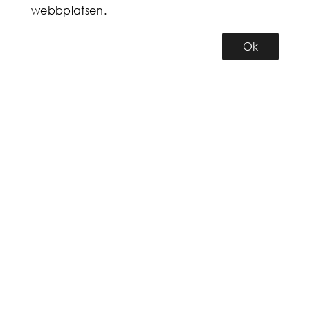
webbplatsen.
Ok
KUNDSERVICE
MITT KONTO
INFORMATION