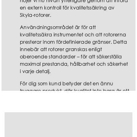
höjer vi nu nivån ytterligare genom att införa
en extern kontroll för kvalitetssäkring av
Skyla-rotorer.
Användningsområdet är för att
kvalitetssäkra instrumentet och att rotorerna
presterar inom fördefinierade gränser. Detta
innebär att rotorer granskas enligt
oberoende standarder – för att säkerställa
maximal prestanda, hållbarhet och säkerhet
i varje detalj.
För dig som kund betyder det en ännu
tryggare produkt, där kvalitet inte bara är ett
löfte, utan en verifierad garanti.
Utforska kontroller