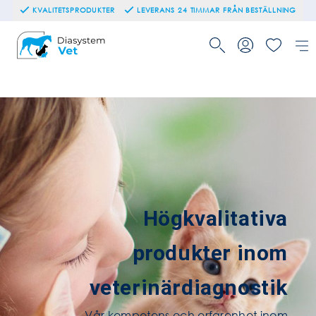
KVALITETSPRODUKTER
LEVERANS 24 TIMMAR FRÅN BESTÄLLNING
Högkvalitativa
produkter inom
veterinärdiagnostik
Vår kompetens och erfarenhet inom