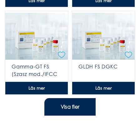
Läs mer
Läs mer
(Indiko)
Gamma-GT FS
GLDH FS DGKC
(Szasz mod./IFCC
stand.)
Läs mer
Läs mer
Visa fler