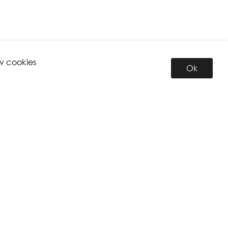
v cookies
Ok
INFORMATION
Om oss
Personal
Miljö
Anmälan till nyhetsbrev