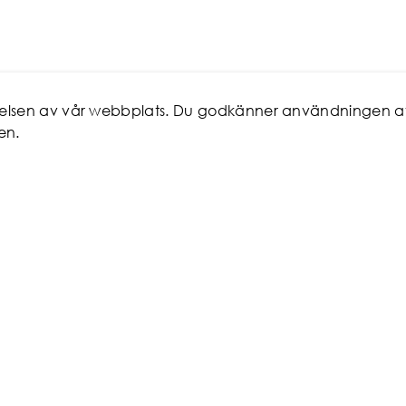
evelsen av vår webbplats. Du godkänner användningen a
en.
ICE
MITT KONTO
 man
Favoriter
Logga in/Registrera