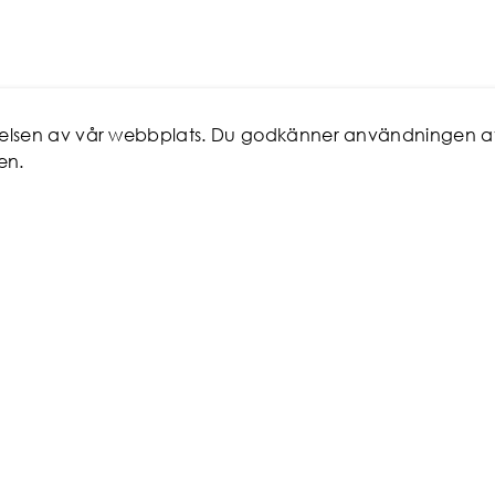
evelsen av vår webbplats. Du godkänner användningen a
en.
ICE
MITT KONTO
 man
Favoriter
Logga in/Registrera