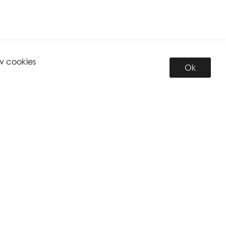
v cookies
Ok
INFORMATION
Om oss
Personal
Miljö
Anmälan till nyhetsbrev