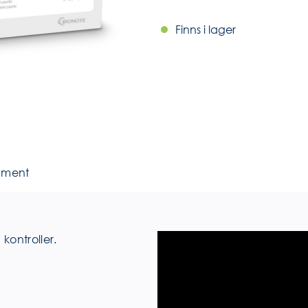
Finns i lager
ument
kontroller.