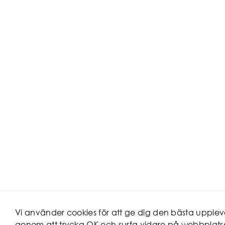
Vi använder cookies för att ge dig den bästa uppl
genom att trycka OK och surfa vidare på webbplats