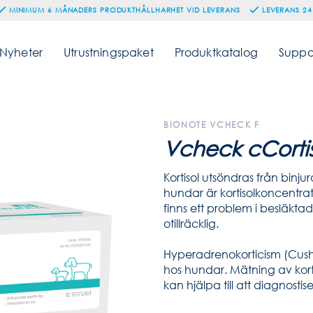
MINIMUM 6 MÅNADERS PRODUKTHÅLLHARHET VID LEVERANS
LEVERANS 24
Nyheter
Utrustningspaket
Produktkatalog
Suppo
BIONOTE VCHECK F
Vcheck cCorti
Kortisol utsöndras från binju
hundar är kortisolkoncentr
finns ett problem i besläkt
otillräcklig.
Hyperadrenokorticism (Cush
hos hundar. Mätning av kort
kan hjälpa till att diagnosti