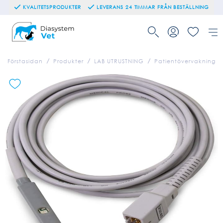
KVALITETSPRODUKTER
LEVERANS 24 TIMMAR FRÅN BESTÄLLNING
Förstasidan
Produkter
LAB UTRUSTNING
Patientövervakning