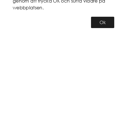
genom att trycka OK och surfa vidare på
webbplatsen.
Ok
KUNDSERVICE
MITT KONTO
INFORMATION