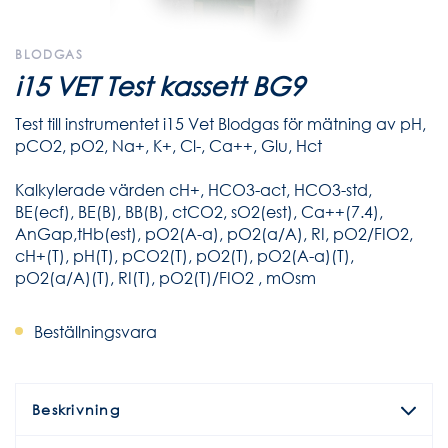
BLODGAS
i15 VET Test kassett BG9
Test till instrumentet i15 Vet Blodgas för mätning av pH,
pCO2, pO2, Na+, K+, Cl-, Ca++, Glu, Hct
Kalkylerade värden cH+, HCO3-act, HCO3-std,
BE(ecf), BE(B), BB(B), ctCO2, sO2(est), Ca++(7.4),
AnGap,tHb(est), pO2(A-a), pO2(a/A), RI, pO2/FIO2,
cH+(T), pH(T), pCO2(T), pO2(T), pO2(A-a)(T),
pO2(a/A)(T), RI(T), pO2(T)/FIO2 , mOsm
Beställningsvara
Beskrivning