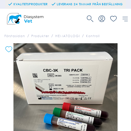
KVALITETSPRODUKTER
LEVERANS 24 TIMMAR FRÅN BESTÄLLNING
Förstasidan
Produkter
HEMATOLOGI
Kontroll