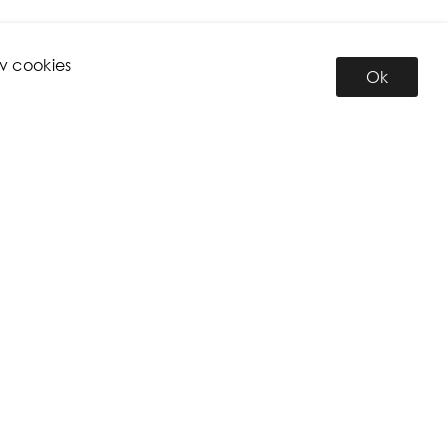
v cookies
Ok
INFORMATION
Om oss
Personal
Miljö
Anmälan till nyhetsbrev
Ny kund formulär