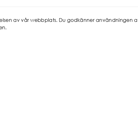
evelsen av vår webbplats. Du godkänner användningen a
en.
ICE
MITT KONTO
 man
Favoriter
Logga in/Registrera