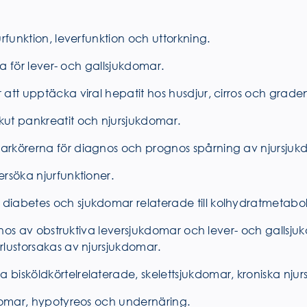
rfunktion, leverfunktion och uttorkning.
na för lever- och gallsjukdomar.
 att upptäcka viral hepatit hos husdjur, cirros och grad
kut pankreatit och njursjukdomar.
arkörerna för diagnos och prognos spårning av njursjuk
rsöka njurfunktioner.
diabetes och sjukdomar relaterade till kolhydratmetabol
gnos av obstruktiva leversjukdomar och lever- och gallsjukd
rlustorsakas av njursjukdomar.
bisköldkörtelrelaterade, skelettsjukdomar, kroniska njur
kdomar, hypotyreos och undernäring.