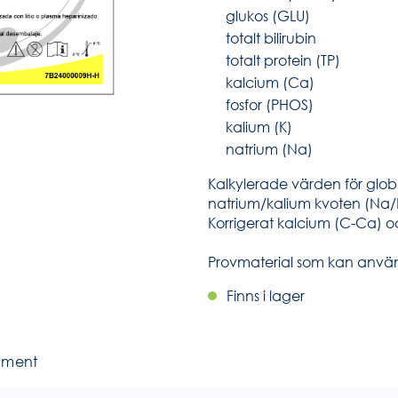
glukos (GLU)
totalt bilirubin
totalt protein (TP)
kalcium (Ca)
fosfor (PHOS)
kalium (K)
natrium (Na)
Kalkylerade värden för glob
natrium/kalium kvoten (Na/K
Korrigerat kalcium (C-Ca) 
Provmaterial som kan använd
Finns i lager
ument