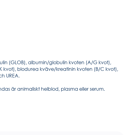
ulin (GLOB), albumin/globulin kvoten (A/G kvot),
 kvot), blodurea kväve/kreatinin kvoten (B/C kvot),
och UREA.
as är animaliskt helblod, plasma eller serum.