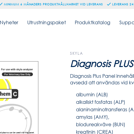
MINIMUM 6 MÅNADERS PRODUKTHÅLLHARHET VID LEVERANS
LEVERANS 24
Nyheter
Utrustningspaket
Produktkatalog
Suppo
SKYLA
Diagnosis PLUS
Diagnosis Plus Panel innehå
avsedd att användas vid kv
albumin (ALB)
alkaliskt fosfatas (ALP)
alaninaminotransferas (A
amylas (AMY),
blodureakväve (BUN)
kreatinin (CREA)