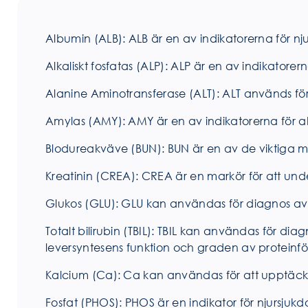
Albumin (ALB): ALB är en av indikatorerna för nju
Alkaliskt fosfatas (ALP): ALP är en av indikatorer
Alanine Aminotransferase (ALT): ALT används för
Amylas (AMY): AMY är en av indikatorerna för a
Blodureakväve (BUN): BUN är en av de viktiga m
Kreatinin (CREA): CREA är en markör för att unde
Glukos (GLU): GLU kan användas för diagnos av 
Totalt bilirubin (TBIL): TBIL kan användas för dia
leversyntesens funktion och graden av proteinfö
Kalcium (Ca): Ca kan användas för att upptäcka 
Fosfat (PHOS): PHOS är en indikator för njursju