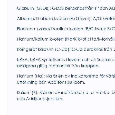
Globulin (GLOB): GLOB beräknas från TP och AL
Albumin/Globulin kvoten (A/G kvot): A/G kvote
Blodurea kväve/kreatinin kvoten (B/C-kvot): B/
Natrium/Kalium kvoten (Na/K kvot): Na/K-förhåll
Korrigerat kalcium (C-Ca): C-Ca beräknas frå
UREA: UREA syntetiseras i levern och utsöndras 
avlägsna giftig ammoniak från kroppen.
Natrium (Na): Na är en av indikatorerna för väts
uttorkning och Addisons sjukdom.
Kalium (K): K är en av indikatorerna för vätske- 
och Addisons sjukdom.