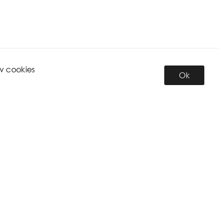
v cookies
Ok
INFORMATION
Om oss
Personal
Miljö