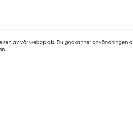
evelsen av vår webbplats. Du godkänner användningen a
en.
ICE
MITT KONTO
 man
Favoriter
Logga in/Registrera